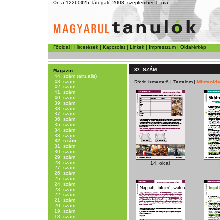
Ön a 12260025. látogató 2008. szeptember 1. óta!
Főoldal
|
Hirdetések
|
Kapcsolat
|
Linkek
|
Impresszum
|
Oldaltérkép
32. SZÁM
Magazin
44. szám (aktuális)
43. szám
Rövid ismertető
|
Tartalom
|
Mintaolda
42. szám
41. szám
40. szám
39. szám
38. szám
37. szám
36. szám
35. szám
34. szám
33. szám
32. szám
31. szám
30. szám
29. szám
28. szám
14. oldal
27. szám
26. szám
25. szám
24. szám
23. szám
22. szám
21. szám
20. szám
19. szám
18. szám