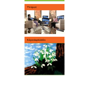
TV-riport
Képeslapküldés