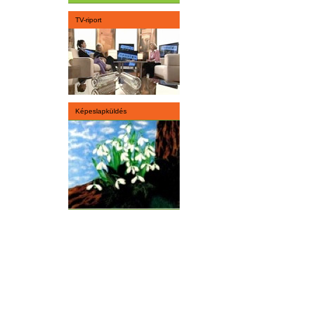
TV-riport
Képeslapküldés