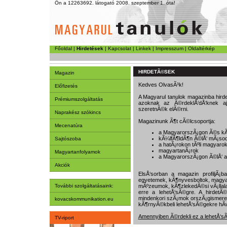
Ön a 12263692. látogató 2008. szeptember 1. óta!
Főoldal
|
Hirdetések
|
Kapcsolat
|
Linkek
|
Impresszum
|
Oldaltérkép
HIRDETÃ©SEK
Magazin
Kedves OlvasÃ³k!
Előfizetés
A Magyarul tanulok magazinba hirde
Prémiumszolgáltatás
azoknak az Ã©rdeklÅ‘dÅ‘knek ajÃ
szeretnÃ©k elÃ©rni.
Naprakész szókincs
Magazinunk Ã¶t cÃ©lcsoportja:
Mecenatúra
a MagyarorszÃ¡gon Ã©s kÃ¼
kÃ¼lfÃ¶ldÃ¶n Ã©lÅ‘ mÃ¡so
Sajtószoba
a hatÃ¡rokon tÃºli magyar
magyartanÃ¡rok
Magyartanfolyamok
a MagyarorszÃ¡gon Ã©lÅ‘ 
Akciók
ElsÅ‘sorban a magazin profiljÃ¡ba 
egyetemek, kÃ¶nyvesboltok, magyar
További szolgáltatásaink:
mÃºzeumok, kÃ¶zlekedÃ©si vÃ¡llalat
erre a lehetÅ‘sÃ©gre. A hirdet
mindenkori szÃ¡mok orszÃ¡gismeret
kovacskommunikation.eu
kÃ¶rnyÃ©kbeli lehetÅ‘sÃ©gekre hÃ­vja
Amennyiben Ã©rdekli ez a lehetÅ‘sÃ
TV-riport