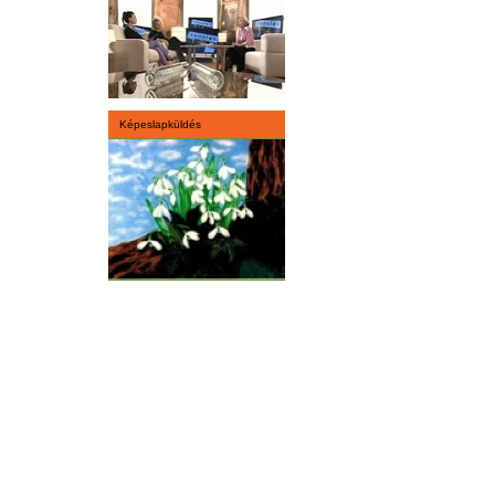
Képeslapküldés