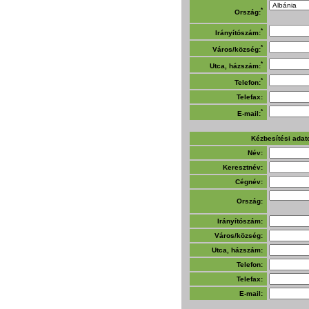
*
Ország:
*
Irányítószám:
*
Város/község:
*
Utca, házszám:
*
Telefon:
Telefax:
*
E-mail:
Kézbesítési adat
Név:
Keresztnév:
Cégnév:
Ország:
Irányítószám:
Város/község:
Utca, házszám:
Telefon:
Telefax:
E-mail: