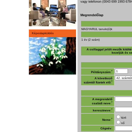
vagy telefonon (0043 699 1993 6784
Megrendelőlap
MAGYARUL tanulo(ó)k
Képeslapküldés
1 év (2 szám)
A csillaggal jelölt mezők kitöl
kezeljük és s
*
Példányszám:
A következő
*
számtól fizetek elő:
A megrendelő
*
családi neve:
*
keresztneve:
férfi
*
Neme:
nő
Cégnév: