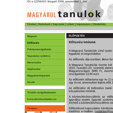
Ön a 12264410. látogató 2008. szeptember 1. óta!
Főoldal
|
Hirdetések
|
Kapcsolat
|
Linkek
|
Impresszum
|
Oldaltérkép
ELŐFIZETÉS
Magazin
Előfizetési feltételek
Előfizetés
Prémiumszolgáltatás
A Magyarul Tanulo(ó)k cí­mű nyelvi
fogadunk el megrendelést.
Naprakész szókincs
Az előfizetés díja euróban, illetve fo
Mecenatúra
A Magyarul Tanulo(ó)k évente két 
2015. nyarától (23. számtól) elektr
Sajtószoba
Magyarországon 3680 Ft, Ausztri
országokban 13,90 euró.
Magyartanfolyamok
Az előfizetés időtartama egy év (2
Akciók
egy évvel, amennyiben lejárta előtt
Az előfizetési díj befizetése ban
készpénzben történik.
További szolgáltatásaink:
A kézbesítés/hozzáférés az előfiz
kovacskommunikation.eu
igazolása esetén (igazoló szelvény
kérhető a kézbesítés/hozzáférés be
Előfizetéssel kapcsolatos kérdéseive
TV-riport
kiadóhoz e-mailben (
redaktion@ma