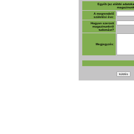
Egyéb (az alábbi adatokat
magazinunk
A megrendelő
születési éve:
Hogyan szerzett
magazinunkról
tudomást?
Megjegyzés: