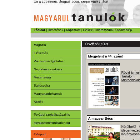
Ön a 12265996. látogató 2008. szeptember 1. óta!
Főoldal
|
Hirdetések
|
Kapcsolat
|
Linkek
|
Impresszum
|
Oldaltérkép
ÜDVÖZÖLJÜK!
Magazin
Előfizetés
Megjelent a 44. szám!
Prémiumszolgáltatás
Naprakész szókincs
Rövid ismer
Tartalom
Mecenatúra
Mintaoldalak
Sajtószoba
Magyartanfolyamok
Akciók
További szolgáltatásaink:
A magyar Bécs
kovacskommunikation.eu
Körülbelül
idegenveze
látványosság
TV-riport