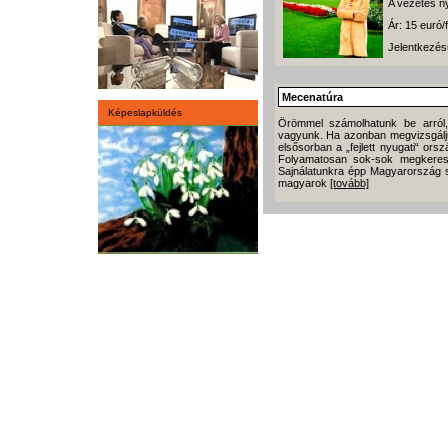
A vezetés n
Ár: 15 euró/f
Jelentkezés
Mecenatúra
Képeslapküldés
Örömmel számolhatunk be arról
vagyunk. Ha azonban megvizsgálju
elsősorban a „fejlett nyugati“ or
Folyamatosan sok-sok megkeres
Sajnálatunkra épp Magyarország 
magyarok
[tovább]